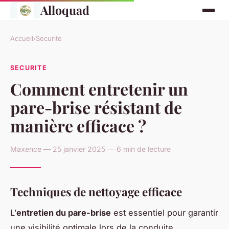
Alloquad
Accueil
›
Securite
SECURITE
Comment entretenir un
pare-brise résistant de
manière efficace ?
Maxence — 25 janvier 2025 — 6 min de lecture
Techniques de nettoyage efficace
L’
entretien du pare-brise
est essentiel pour garantir
une visibilité optimale lors de la conduite.